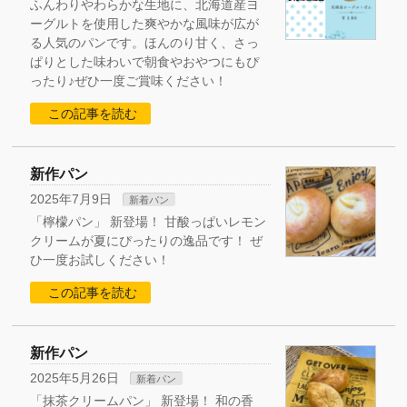
ふんわりやわらかな生地に、北海道産ヨ
ーグルトを使用した爽やかな風味が広が
る人気のパンです。ほんのり甘く、さっ
ぱりとした味わいで朝食やおやつにもぴ
ったり♪ぜひ一度ご賞味ください！
この記事を読む
新作パン
2025年7月9日
新着パン
「檸檬パン」 新登場！ 甘酸っぱいレモン
クリームが夏にぴったりの逸品です！ ぜ
ひ一度お試しください！
この記事を読む
新作パン
2025年5月26日
新着パン
「抹茶クリームパン」 新登場！ 和の香