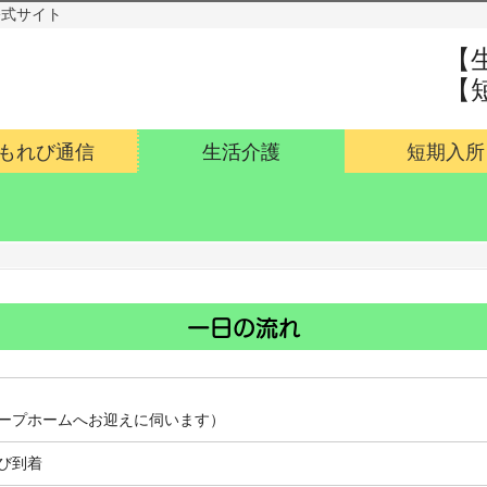
公式サイト
【
【
もれび通信
生活介護
短期入所
一日の流れ
ープホームへお迎えに伺います）
び到着