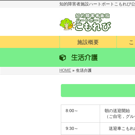
知的障害者施設ハートポートこもれび
施設概要
こ
生活介護
HOME
»
生活介護
8:00～
朝の送迎開始
（ご自宅，グル
9:30～
送迎車こもれ