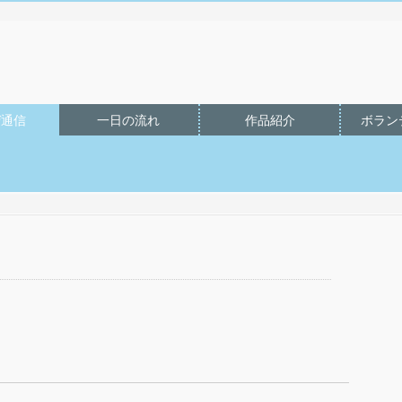
ト
ぜ通信
一日の流れ
作品紹介
ボラン