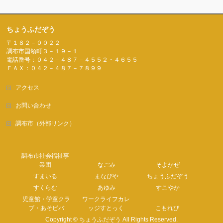
ちょうふだぞう
〒１８２－００２２
調布市国領町３－１９－１
電話番号：０４２－４８７－４５５２・４６５５
ＦＡＸ：０４２－４８７－７８９９
アクセス
お問い合わせ
調布市（外部リンク）
調布市社会福祉事
業団
なごみ
そよかぜ
すまいる
まなびや
ちょうふだぞう
すくらむ
あゆみ
すこやか
児童館・学童クラ
ワークライフカレ
ブ・あそビバ
ッジすとっく
こもれび
Copyright ©
ちょうふだぞう
All Rights Reserved.