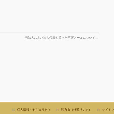
当法人および法人代表を装った不審メールについて
→
個人情報・セキュリティ
調布市（外部リンク）
サイト