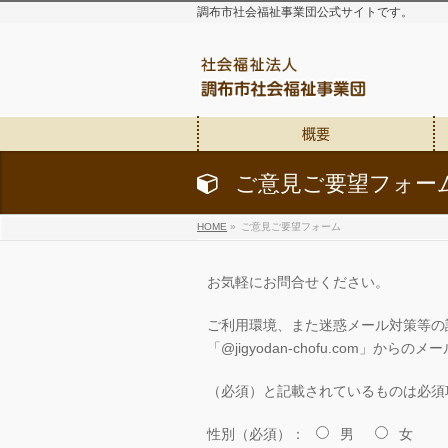
調布市社会福祉事業団公式サイトです。
概要
ご意見ご要望フォー
HOME
»
ご意見ご要望フォーム
お気軽にお問合せください。
ご利用環境、また迷惑メール対策等の
「@jigyodan-chofu.com
（必須）と記載されているもの
は必須
性別（必須）：
男
女