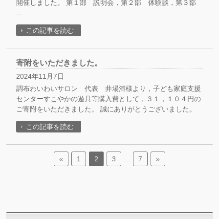
開催しました。 第１部 説明会，第２部 体験談，第３部
…
この記事を読む
寄附をいただきました。
2024年11月7日
調布わいわいサロン 代表 井場満様より，子ども家庭支援
センターすこやかの遊具等購入費として，３１，１０４円の
ご寄附をいただきました。 誠にありがとうございました。
この記事を読む
«
1
2
3
…
7
»