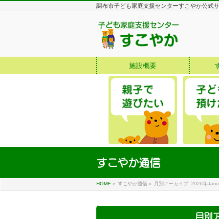
調布市子ども家庭支援センターすこやか公式
施設概要
すこやか通信
HOME
»
すこやか通信
»
月別アーカイブ: 2026年Janua
月別ア