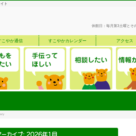
サイト
休館日：毎月第3土曜とその
すこやか通信
すこやかカレンダー
アクセス
ry
ーカイブ: 2026年1月