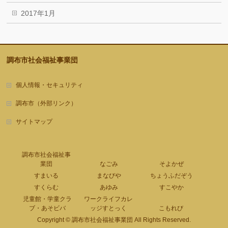
2017年1月
調布市社会福祉事業団
個人情報・セキュリティ
調布市（外部リンク）
サイトマップ
調布市社会福祉事
業団
なごみ
そよかぜ
すまいる
まなびや
ちょうふだぞう
すくらむ
あゆみ
すこやか
児童館・学童クラ
ワークライフカレ
ブ・あそビバ
ッジすとっく
こもれび
Copyright ©
調布市社会福祉事業団
All Rights Reserved.