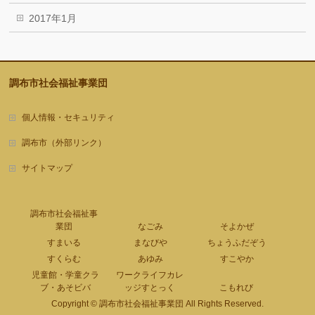
2017年1月
調布市社会福祉事業団
個人情報・セキュリティ
調布市（外部リンク）
サイトマップ
調布市社会福祉事
業団
なごみ
そよかぜ
すまいる
まなびや
ちょうふだぞう
すくらむ
あゆみ
すこやか
児童館・学童クラ
ワークライフカレ
ブ・あそビバ
ッジすとっく
こもれび
Copyright ©
調布市社会福祉事業団
All Rights Reserved.