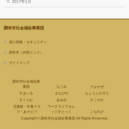
2017年1月
調布市社会福祉事業団
個人情報・セキュリティ
調布市（外部リンク）
サイトマップ
調布市社会福祉事
業団
なごみ
そよかぜ
すまいる
まなびや
ちょうふだぞう
すくらむ
あゆみ
すこやか
児童館・学童クラ
ワークライフカレ
ブ・あそビバ
ッジすとっく
こもれび
Copyright ©
調布市社会福祉事業団
All Rights Reserved.