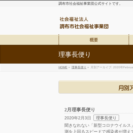
調布市社会福祉事業団公式サイトです。
概要
理事長便り
HOME
»
理事長便り
»
月別アーカイブ: 2020年Februa
月別ア
2月理事長便り
2020年2月3日
理事長便り
聞きなれない「新型コロナウイルス
測を上回るスピードで感染者が増え