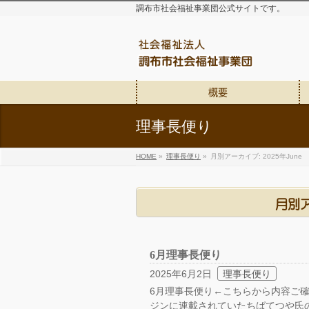
調布市社会福祉事業団公式サイトです。
概要
理事長便り
HOME
»
理事長便り
»
月別アーカイブ: 2025年June
月別ア
6月理事長便り
2025年6月2日
理事長便り
6月理事長便り←こちらから内容ご
ジンに連載されていたちばてつや氏