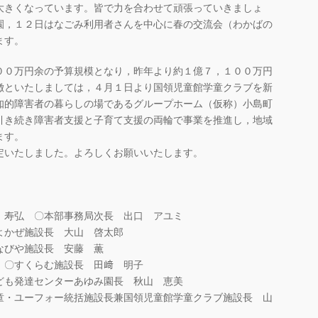
大きくなっています。皆で力を合わせて頑張っていきましょ
園，１２日はなごみ利用者さんを中心に春の交流会（わかばの
ます。
００万円余の予算規模となり，昨年より約１億７，１００万円
徴といたしましては，４月１日より国領児童館学童クラブを新
知的障害者の暮らしの場であるグループホーム（仮称）小島町
引き続き障害者支援と子育て支援の両輪で事業を推進し，地域
ます。
定いたしました。よろしくお願いいたします。
 寿弘 〇本部事務局次長 出口 アユミ
よかぜ施設長 大山 啓太郎
なびや施設長 安藤 薫
 〇すくらむ施設長 田﨑 明子
ども発達センターあゆみ園長 秋山 恵美
童・ユーフォー統括施設長兼国領児童館学童クラブ施設長 山