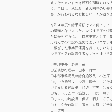
え，その果たすべき役割や期待も益々
う。７日は「あゆみ」新入園児の初登
会）が行われるなど忙しい日々が続き
令和４年度の総予算額は２３億７，７
の増額となりました。令和４年度の特
たに受託するほか，自主事業として，
ふれんずの開設を進めてまいります。
に根ざした事業団運営を行ってまいり
今年度の各施設責任者を，次の通り決
〇副理事長 野澤 薫
〇業務執行理事 山本 雅章
〇本部事務局長兼総合施設長 小笠原
〇なごみ施設長 今宮 麗子 〇そ
〇すまいる施設長 渡辺 哲男 〇ま
〇ちょうふだぞう施設長 円舘 玲子
〇じゃんぷ施設長 保坂 明夫 〇子
〇すこやか施設長 菅田 香織 〇学
田 道夫