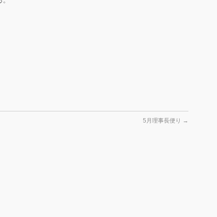
る。
5月理事長便り
→