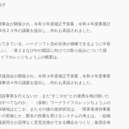
悦子
理事会が開催され，令和３年度補正予算案，令和４年度事業計
事項２３件の議案を提出し，何れも承認されました。
ってきている。ハードソフト含め全体が俯瞰できるように中長
しい。・第２まなびやの開設に向けての取り組みについて感
ライフカレッジちょうふの概要は。
評議員会が開催され，令和３年度補正予算案，令和４年度事業
議事項４件の議案を提出し，何れも承認されました。
談事業を行えないか，また“すこやか”との連携を検討願いた
内すべてなのか。・（仮称）ワークライフカレッジちょうふの
候補地はどこか、またその後の進捗状況は。・障害者虐待事案
トの実施とか，匿名の投書を受けるシステムの考えは。・組織
職員同士が忌憚なく意見交換ができる機会をつくり，集団全体