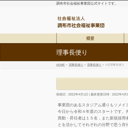
調布市社会福祉事業団公式サイトです。
概要
理事長便り
HOME
»
理事長便り
»
理事長便り
»
4月理事長便り
投稿日 : 2022年4月1日
最終更新日時 : 2022年4月
事業団のあるスタジアム通りもソメイ
今日から令和４年度のスタートです。
異動・昇任者は１５名，また新規採用
とを活かしてそれぞれの分野で思う存