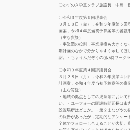
〇ゆずのき学童クラブ施設長 中島 
〇令和３年度第５回理事会
３月１８日（金），令和３年度第５回
画案，令和４年度当初予算案等の審議
（主な質疑）
・事業団の役割，事業規模も大きくな
期計画のなかで分かりやすく示してほ
謝。・ちょうふだぞうの(仮称)ワーク
〇令和３年度第４回評議員会
３月２８日（月），令和３年度第４回
計画案，令和４年度当初予算案等の審
（主な質疑）
・地域の拠点としての児童館において相
い。・ユーフォーの開設時間延長は市
設置場所はどこか。・第２まなびやの
の報告があったが，定期的なアンケー
全体でフォローし合えることが大切。