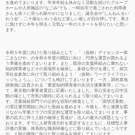
を進めてまいります。年末年始も休みなく活動を続けたグループ
ホームや入所施設の“なごみ”でも，一時自宅で過ごされた利用者
さんも徐々に戻られ賑やかになりました。誕生会や“しんねんをい
わう会”，二十歳をいわう会など楽しい催しが目白押しです。寒さ
に負けずに今年も明るく元気な一年のスタートを切りたいと思い
ます。
令和５年度に向けた取り組みとして，「（仮称）デイセンター第
二まなびや」の令和６年度の開設に向け，円滑な運営が図れるよ
う準備を進めてまいります。また，既存の支援枠組みに乗れない
知的障害者などその居場所を確保し，多様な学びを通して，就労
等社会参加に向けて取り組めるよう「（仮称）ワークライフカレ
ッジちょうふ」についても検討してまいります。一方，調布基地
跡南側に設置される「重度知的障害者の生活介護事業等」につい
て，東京都の事業者選定に応募いたしました。安心安全な日中活
動の場として市民の期待に応えられるよう取り組んでまいりま
す。児童福祉部門での公的な役割の推進として，「国領児童館」
の受託運営開始に向けた取組を進めます。今後も，市と連携を図
りながら学童クラブの安定的な運営を取り組んでまいります。事
業の拡大に伴う人財の確保と育成が，法人の最大の課題となって
おります。すでに人材育成方針を策定するとともに，目標型人事
評価の実施，体系的な職員研修などに取り組んでいるところです
が，人財の確保に向けた取り組みを強化してまいります。