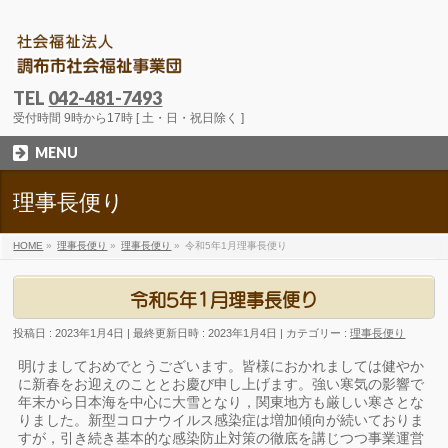
TEL
042-481-7493
受付時間 9時から17時 [ 土・日・祝日除く ]
MENU
理事長便り
HOME
»
理事長便り
»
理事長便り
»
令和5年1月理事長便り
令和5年1月理事長便り
投稿日 : 2023年1月4日
最終更新日時 : 2023年1月4日
カテゴリー :
理事長便り
明けましておめでとうございます。皆様におかれましては健やか
に新春をお迎えのこととお慶び申し上げます。強い寒気の影響で
年末から日本海を中心に大雪となり，関東地方も厳しい寒さとな
りました。新型コロナウイルス感染症は増加傾向が続いておりま
すが，引き続き基本的な感染防止対策の徹底を講じつつ事業運営