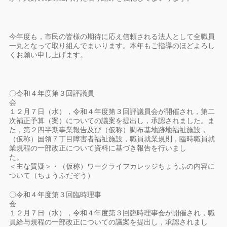
今年度も，市民の皆様の期待に応え信頼される法人として全職員
一丸となって取り組んでまいります。本年もご指導のほどよろし
くお願い申し上げます。
〇令和４年度第３回評議員
１２月７日（水），令和４年度第３回評議員会が開催され，第二
次補正予算（案）についての議案を提出し，承認されました。ま
た，第２四半期事業報告及び（仮称）調布基地跡地福祉施設，
（仮称）国領７丁目障害者福祉施設，職員就業規則，臨時職員就
業規程の一部改正について資料に基づき報告を行いまし
た
＜主な質疑＞・（仮称）ワークライフカレッジちょうふの内容に
ついて（ちょうふだぞう）
〇令和４年度第３回臨時理事
１２月７日（水），令和４年度第３回臨時理事会が開催され，職
員給与規程の一部改正についての議案を提出し，承認されまし