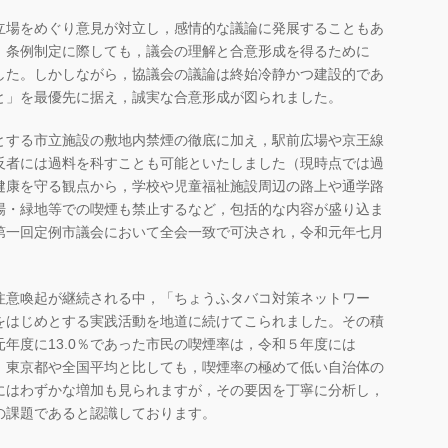
立場をめぐり意見が対立し，感情的な議論に発展することもあ
。条例制定に際しても，議会の理解と合意形成を得るために
した。しかしながら，協議会の議論は終始冷静かつ建設的であ
と」を最優先に据え，誠実な合意形成が図られました。
とする市立施設の敷地内禁煙の徹底に加え，駅前広場や京王線
反者には過料を科すことも可能といたしました（現時点では過
健康を守る観点から，学校や児童福祉施設周辺の路上や通学路
場・緑地等での喫煙も禁止するなど，包括的な内容が盛り込ま
第一回定例市議会において全会一致で可決され，令和元年七月
注意喚起が継続される中，「ちょうふタバコ対策ネットワー
をはじめとする実践活動を地道に続けてこられました。その積
年度に13.0％であった市民の喫煙率は，令和５年度には
在，東京都や全国平均と比しても，喫煙率の極めて低い自治体の
にはわずかな増加も見られますが，その要因を丁寧に分析し，
の課題であると認識しております。