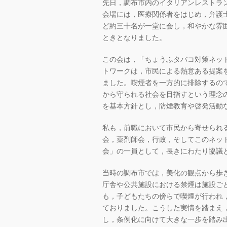
先日，調布市内のイタリアンレストラ
会場には，医療関係者をはじめ，弁護
ど約三十名が一堂に会し，和やかな雰
ときとなりました。
この会は，「ちょうふタバコ対策ネッ
トワークは，市民による熱意ある提案
ました。喫煙者を一方的に排除するの
から守られる社会を目指すという理念
を基本方針とし，防煙教育や啓発活動
私も，前職において市民から寄せられ
会，薬剤師会，行政，そしてこのネッ
会」の一員として，長きにわたり協議
当時の調布市では，美化の観点から歩
庁舎や公共施設における禁煙は施設ご
も，子どもたちの傍らで喫煙が行われ
ておりました。こうした実情を踏まえ
し，条例化に向けて大きな一歩を踏み