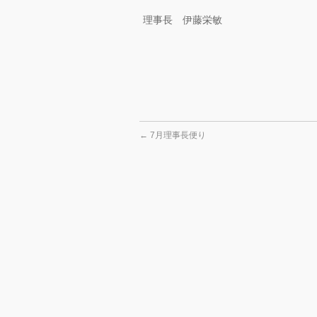
理事長 伊藤栄敏
←
7月理事長便り