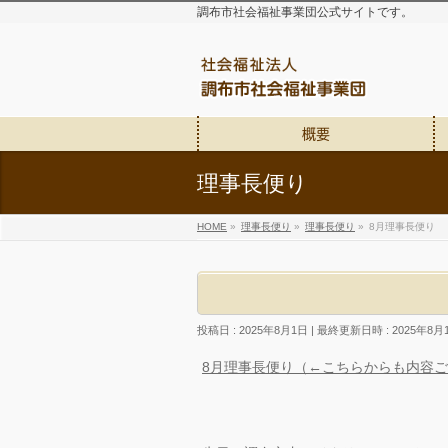
調布市社会福祉事業団公式サイトです。
概要
理事長便り
HOME
»
理事長便り
»
理事長便り
»
8月理事長便り
投稿日 : 2025年8月1日
最終更新日時 : 2025年8月
8月理事長便り（←こちらからも内容