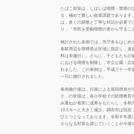
たばこ対策は，しばしば喫煙・禁煙の
る，極めて難しい政策課題であります
は，多くの調整と丁寧な対話が必要で
り，「市民を受動喫煙の害から守るこ
検討された条例では，市庁舎をはじめ
各駅周辺を喫煙禁止区域に指定し，違
料は未施行）。さらに，子どもたちの
における喫煙を制限し，市立公園・広
れました。この条例は，平成三十一年
一日に施行されました。
条例施行後は，行政による巡回啓発や
ク」の皆様は，各小学校での防煙教育
み重ねが着実に成果をもたらし，令和元
10.5％へと大きく減少。調布市は現
ひとつとなっております。令和６年度
さらなる対策を講じていくことが今後