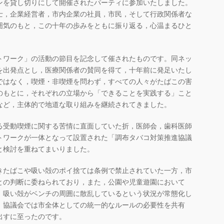
ンを貸し切りにして開催されたパーティに参加いたしました。
士，企業経営者，市内企業の社員，市民，そして行政関係者な
囲気のもと，この十年の歩みをともに振り返る，心温まるひと
トワーク」の活動の節目を記念して催されたものです。同ネッ
を出発点とし，医療関係者の賛同を得て，十年前に発足いたし
ではなく，喫煙・非喫煙を問わず，すべての人々がたばこの害
のもとに，それぞれの立場から「できることを実践する」こと
など，主体的で地道な取り組みを継続されてきました。
る受動喫煙に関する苦情に直面していた折，医師会，歯科医師
トワークが一体となって設置された「調布タバコ対策推進協議
と検討を重ねてまいりました。
きたばこや吸い殻のポイ捨ては条例で禁止されていた一方，市
との判断に委ねられており，また，公園や児童遊園において
，吸い殻がベンチの周囲に散乱しているという状況が常態化し
，協議会では市全体としての統一的なルールの必要性を共有
出すに至ったのです。