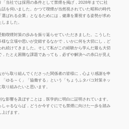
「当社では採用の条件として禁煙を掲げ，2028年までに社
お話を伺いました。かつて喫煙が当然視されていた昭和の時代
「選ばれる企業」となるためには，健康を重視する姿勢が求め
たしました。
受動喫煙対策の歩みを振り返らせていただきました。こうした
多様な立場や思いが交錯するなかで，いかに何を大切にし，ど
われ続けてきました。そして私がこの経験から学んだ最も大切
で，たとえ困難な課題であっても，必ずや解決への糸口が見え
ながら取り組んでくださった関係者の皆様に，心より感謝を申
」「ゆる～く」「協働する」という「ちょうふタバコ対策ネッ
に取り組みたいと思います。
刻な影響を及ぼすことは，医学的に明白に証明されています。
っしゃるならば，どうか今すぐにでも禁煙に向けた一歩を踏み
し上げます。