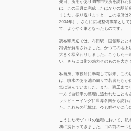
先日、所用があり調布市役所を訪れた
は、この三月に完成したばかりの駅前
ました。振り返りますと、この場所は20
2004年）、さらに広場整備事業として
て、ようやく形となったものです。
調布駅周辺では、布田駅・国領駅とと
踏切が解消されました。かつての地上
大きく様変わりしました。こうした一
い、さらには街の魅力そのものを大き
私自身、市役所に奉職して以来、この
は、噴水のある池の周りで若者たちが
気に遊んでいました。また、商工まつ
一方で自転車の整理に追われたこともあ
ックビューイングに世界各国から訪れ
た。これらの記憶は、今も鮮やかに心
こうした街づくりの過程において、私
務に携わってきました。目の前の一つ