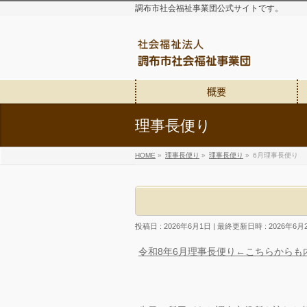
調布市社会福祉事業団公式サイトです。
概要
理事長便り
HOME
»
理事長便り
»
理事長便り
»
6月理事長便り
投稿日 : 2026年6月1日
最終更新日時 : 2026年6月
令和8年6月理事長便り←こちらからも