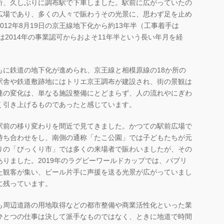
折、久しぶりに調布駅で下車しました。駅前に広がっていたの
広場であり、多くの人々で賑わうその光景に、思わず足を止め
12年8月19日の京王線地下化から約13年半（工事着手は
は2014年の事業認可からおよそ11年半という長い年月を経
もに鉄道の地下化が進められ、京王線と相模原線の18か所の
駅舎や鉄道敷跡地にはトリエ京王調布が建設され、街の景観は
連の変化は、単なる施設整備にとどまらず、人の流れやにぎわ
く引き上げるものであったと感じています。
駅前の移り変わりを間近で見てきました。かつての駅前広場で
待ち合わせをし、南側の通称「たこ公園」では子どもたちが元
りの「びっくり市」では多くの来場者で賑わいましたが、その
りました。2019年のラグビーワールドカップでは、パブリ
た観客が集い、ビール片手に声援を送る光景が広がっていまし
に残っています。
も周辺道路の用地取得などの都市整備や商業活性化といった業
ひとつの仕事は決して派手なものではなく、ときに地道で時間