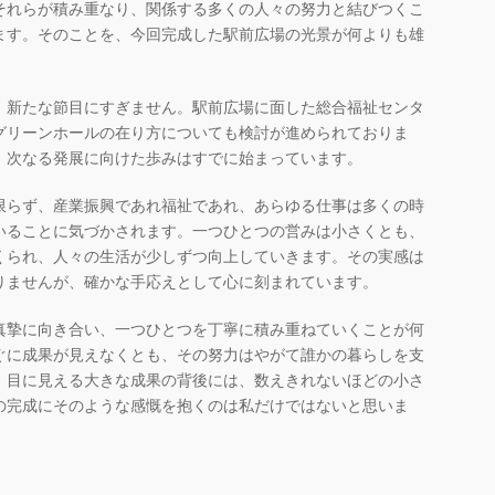
それらが積み重なり、関係する多くの人々の努力と結びつくこ
ます。そのことを、今回完成した駅前広場の光景が何よりも雄
、新たな節目にすぎません。駅前広場に面した総合福祉センタ
グリーンホールの在り方についても検討が進められておりま
、次なる発展に向けた歩みはすでに始まっています。
限らず、産業振興であれ福祉であれ、あらゆる仕事は多くの時
いることに気づかされます。一つひとつの営みは小さくとも、
くられ、人々の生活が少しずつ向上していきます。その実感は
りませんが、確かな手応えとして心に刻まれています。
真摯に向き合い、一つひとつを丁寧に積み重ねていくことが何
ぐに成果が見えなくとも、その努力はやがて誰かの暮らしを支
。目に見える大きな成果の背後には、数えきれないほどの小さ
の完成にそのような感慨を抱くのは私だけではないと思いま