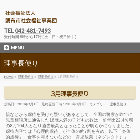
TEL
042-481-7493
受付時間 9時から17時 [ 土・日・祝日除く ]
MENU
理事長便り
HOME
»
理事長便り
»
理事長便り
»
3月理事長便り
3月理事長便り
投稿日 : 2019年3月1日
最終更新日時 : 2019年3月1日
カテゴリー :
理事長便り
親などから虐待を受けた疑いがあるとして、全国の警察が昨年に
児童相談所に通告した18歳未満の子どもの数は、前年比22.4％増
の8万104人となり過去最高となったことが明らかになりました。
虐待内容では「心理的虐待」が全体の約7割を占め、以下「身体
的虐待」、食事を与えないなどの「育児放棄（ネグレクト）」