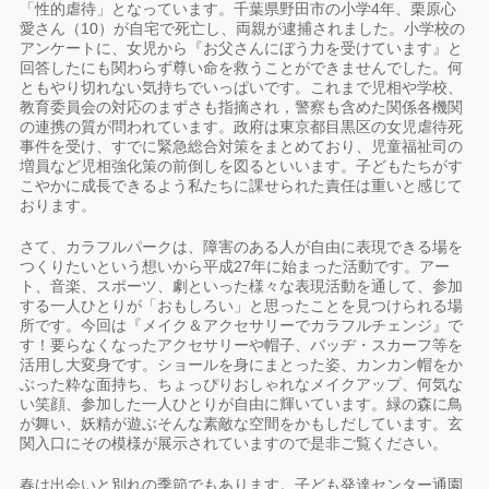
「性的虐待」となっています。千葉県野田市の小学4年、栗原心
愛さん（10）が自宅で死亡し、両親が逮捕されました。小学校の
アンケートに、女児から『お父さんにぼう力を受けています』と
回答したにも関わらず尊い命を救うことができませんでした。何
ともやり切れない気持ちでいっぱいです。これまで児相や学校、
教育委員会の対応のまずさも指摘され，警察も含めた関係各機関
の連携の質が問われています。政府は東京都目黒区の女児虐待死
事件を受け、すでに緊急総合対策をまとめており、児童福祉司の
増員など児相強化策の前倒しを図るといいます。子どもたちがす
こやかに成長できるよう私たちに課せられた責任は重いと感じて
おります。
さて、カラフルパークは、障害のある人が自由に表現できる場を
つくりたいという想いから平成27年に始まった活動です。アー
ト、音楽、スポーツ、劇といった様々な表現活動を通して、参加
する一人ひとりが「おもしろい」と思ったことを見つけられる場
所です。今回は『メイク＆アクセサリーでカラフルチェンジ』で
す！要らなくなったアクセサリーや帽子、バッヂ・スカーフ等を
活用し大変身です。ショールを身にまとった姿、カンカン帽をか
ぶった粋な面持ち、ちょっぴりおしゃれなメイクアップ、何気な
い笑顔、参加した一人ひとりが自由に輝いています。緑の森に鳥
が舞い、妖精が遊ぶそんな素敵な空間をかもしだしています。玄
関入口にその模様が展示されていますので是非ご覧ください。
春は出会いと別れの季節でもあります。子ども発達センター通園