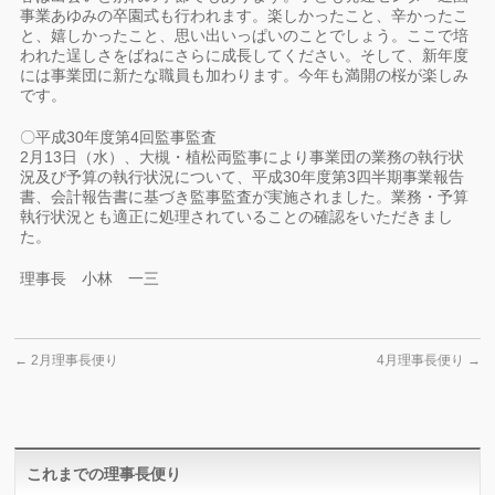
事業あゆみの卒園式も行われます。楽しかったこと、辛かったこ
と、嬉しかったこと、思い出いっぱいのことでしょう。ここで培
われた逞しさをばねにさらに成長してください。そして、新年度
には事業団に新たな職員も加わります。今年も満開の桜が楽しみ
です。
〇平成30年度第4回監事監査
2月13日（水）、大槻・植松両監事により事業団の業務の執行状
況及び予算の執行状況について、平成30年度第3四半期事業報告
書、会計報告書に基づき監事監査が実施されました。業務・予算
執行状況とも適正に処理されていることの確認をいただきまし
た。
理事長 小林 一三
←
2月理事長便り
4月理事長便り
→
これまでの理事長便り