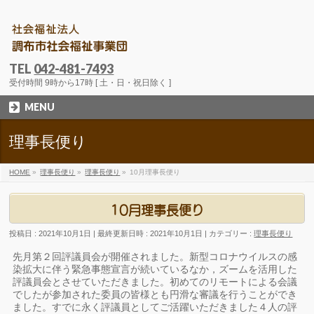
TEL
042-481-7493
受付時間 9時から17時 [ 土・日・祝日除く ]
MENU
理事長便り
HOME
»
理事長便り
»
理事長便り
»
10月理事長便り
10月理事長便り
投稿日 : 2021年10月1日
最終更新日時 : 2021年10月1日
カテゴリー :
理事長便り
先月第２回評議員会が開催されました。新型コロナウイルスの感
染拡大に伴う緊急事態宣言が続いているなか，ズームを活用した
評議員会とさせていただきました。初めてのリモートによる会議
でしたが参加された委員の皆様とも円滑な審議を行うことができ
ました。すでに永く評議員としてご活躍いただきました４人の評