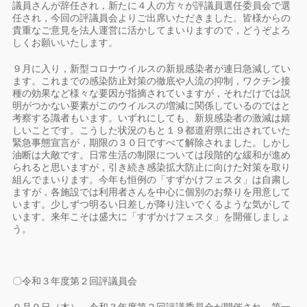
議員さんが辞任され，新たに４人の方々が評議員選任委員会で選
任され，今回の評議員会よりご出席いただきました。皆様からの
貴重なご意見を法人運営に活かしてまいりますので，どうぞよろ
しくお願いいたします。
９月に入り，新型コロナウイルスの新規感染者が連日急減してい
ます。これまでの感染防止対策の徹底や人流の抑制，ワクチン接
種の効果など様々な要因が指摘されていますが，それだけでは説
明がつかない要素がこのウイルスの増減に関係しているのではと
考察する識者もいます。いずれにしても、新規感染者の激減は嬉
しいことです。こうした状況のもと１９都道府県に出されていた
緊急事態宣言が，期限の３０日ですべて解除されました。しかし
油断は大敵です。日常生活の制限については段階的な緩和が進め
られると思いますが，引き続き感染拡大防止に向けた対策を取り
組んでまいります。今年も恒例の「すずかけフェスタ」は自粛し
ますが，各施設では利用者さんを中心に個別のお祭りを用意して
います。少しずつ明るい日差しが降り注いでくるような気がして
います。来年こそは盛大に「すずかけフェスタ」を開催しましょ
う。
〇令和３年度第２回評議員会