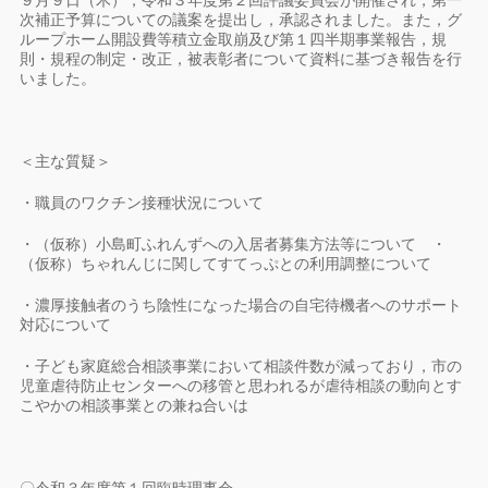
９月９日（木），令和３年度第２回評議委員会が開催され，第一
次補正予算についての議案を提出し，承認されました。また，グ
ループホーム開設費等積立金取崩及び第１四半期事業報告，規
則・規程の制定・改正，被表彰者について資料に基づき報告を行
いました。
＜主な質疑＞
・職員のワクチン接種状況について
・（仮称）小島町ふれんずへの入居者募集方法等について ・
（仮称）ちゃれんじに関してすてっぷとの利用調整について
・濃厚接触者のうち陰性になった場合の自宅待機者へのサポート
対応について
・子ども家庭総合相談事業において相談件数が減っており，市の
児童虐待防止センターへの移管と思われるが虐待相談の動向とす
こやかの相談事業との兼ね合いは