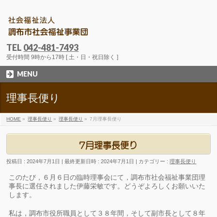
TEL
042-481-7493
受付時間 9時から17時 [ 土・日・祝日除く ]
MENU
理事長便り
HOME
»
理事長便り
»
理事長便り
»
7月理事長便り
7月理事長便り
投稿日 : 2024年7月1日
最終更新日時 : 2024年7月1日
カテゴリー :
理事長便り
このたび，６月６日の臨時理事会にて，調布市社会福祉事業団理
事長に選任されました伊藤栄敏です。どうぞよろしくお願いいた
します。
私は，調布市役所職員として３８年間，そして副市長として８年