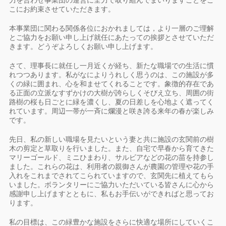
力を合わせ事業団の運営に全力で取り組んでまいりますことをこ
こにお約束させていただきます。
本事業団に関わる関係各位におかれましては，より一層のご理解
とご協力をお願い申し上げ就任にあたっての挨拶とさせていただ
きます。どうぞよろしくお願い申し上げます。
さて、理事長に就任し一月近くが経ち、新たな職場での生活に慣
れつつあります。私がなによりうれしく思うのは、この施設が多
くの緑に囲まれ、心を和ませてくれることです。象徴的存在であ
る正面の立派なすずかけの大樹が誇らしくそびえ立ち、周囲の街
路樹の桜も日ごとに緑を濃くし、夏の日差しを心地よく遮ってく
れています。周辺一帯が一斉に爛漫と咲き誇る来年の春が楽しみ
です。
先日、私の新しい職場を見たいという妻と共に施設の玄関前の樹
木の剪定と草取りを行いました。また、自宅で早春から育てきた
マリーゴールド、ミニひまわり、サルビアなどの花の苗を持参し
ました。これらの花は、利用者の親御さんが農園の管理や花の手
入れをこれまでされてこられていますので、玄関先に植えてもら
いました。ボランタリーにご協力いただいている皆さんに心から
感謝申し上げますとともに、私もお手伝いができればと思ってお
ります。
私の目標は、この緑豊かな施設をさらに快適な場所にしていくこ