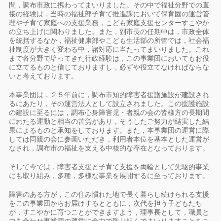
間，調布市政に携わってまいりました。その中で福祉分野での直
接の経験は，当時の福祉部子育て推進課において保育園の運営管
理や子育て家庭への支援業務，こども家庭支援センターすこやか
の立ち上げに関わりました。また，副市長の任期中は，市政全体
を統括するなか，福祉健康部やこども生活部の所管では，社会福
祉制度が大きく変わる中，諸対応に当たってまいりました。これ
まで各分野で培ってきた行政経験は，この事業団においてもお役
に立てるものと信じておりますし，必ずや役立てなければならな
いと考えております。
本事業団は，２５年前に，調布市知的障害者援護施設が建設され
るにあたり，その運営法人として設立されました。この援護施設
の建設に至るには，調布心身障害児・者親の会の皆様方の長期間
にわたる運動と相当の苦労があり，そうしたご努力が結実した結
果によるものと承知をしております。また，本事業団の運営に際
しては同親の会に参画いただき，利用者本位を基本とした運営が
なされ，調布市の福祉を支える中核的な存在となっております。
そして今では，障害者支援と子育て支援を両輪として先駆的事業
にも取り組み，多種，多様な事業を展開するに至っております。
障害のある方が，この住み慣れた地で長く暮らし続けられる支援
をこの事業団からお届けするとともに，次代を担う子どもたち
が，すこやかに育つことができますよう，理事長として，職員と