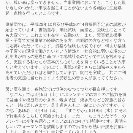
が、尊い命は戻ってきません。当事業団においても、こうした取
り返しのつかない事故を起こすことがないよう各施設に注意喚
起・点検を行ったところです。
事業団では、平成29年10月及び平成30年4月採用予定者の試験が
始まっています。書類選考、筆記試験、面接と、受験生にとって
も大変です。これまでも在学・在勤の方、また、障害者支援事
業・子育て支援事業の経験のある方、未経験の方など様々な方々
に応募いただいています。資格や経験も大切ですが、何より福祉
や子育ての現場で働きたいという情熱と、社会的に弱い立場のご
利用者が自らの意思に基づいて地域社会のなかで生活を営めるよ
う、支援する私たちが基本的な心がまえを持っていることが大事
だと考えています。その上で、実践の場でさらに知識やスキルを
高めていただければと期待しています。関門を突破し、共にご利
用者の支援に当たれますよう受験生の皆さん頑張ってください。
暑い夏を迎え、各施設では恒例のなつまつりが目白押しです。
「なごみ」では8月5日（土）にボランティアの方々のご協力を得
て盆踊りや模擬店のかき氷、焼きそば、焼き鳥などご家族の皆さ
んと一緒に楽しみます。是非皆さんもご一緒にいかがですか。そ
の他「あゆみ」8月4日（金）、「すこやか」8月9日（水）にそれ
ぞれ趣向をこらして実施されます。また、「ちょうふだぞう」の
メンバーは今年も調布よさこい2017に向けて特訓中です。素晴ら
しいパフォーマンスを披露しますので沿道から熱い声援をお願い
します。暑さに負けずに乗り切っていきましょう。