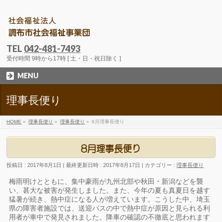
TEL
042-481-7493
受付時間 9時から17時 [ 土・日・祝日除く ]
MENU
理事長便り
HOME
»
理事長便り
»
理事長便り
»
8月理事長便り
8月理事長便り
投稿日 : 2017年8月1日
最終更新日時 : 2017年8月17日
カテゴリー :
理事長便り
梅雨明けとともに、集中豪雨が九州北部や秋田・新潟などを襲
い、甚大な被害が発生しました。また、今年の夏も真夏日を越す
猛暑が続き、熱中症になる人が増えています。こうした中、埼玉
県の障害者施設では、送迎バスの中で熱中症が原因と見られる利
用者が車中で発見されました。降車の確認の不徹底と思われます