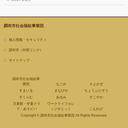
調布市社会福祉事業団
個人情報・セキュリティ
調布市（外部リンク）
サイトマップ
調布市社会福祉事
業団
なごみ
そよかぜ
すまいる
まなびや
ちょうふだぞう
すくらむ
あゆみ
すこやか
児童館・学童クラ
ワークライフカレ
ブ・あそビバ
ッジすとっく
こもれび
Copyright ©
調布市社会福祉事業団
All Rights Reserved.